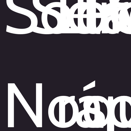
Sobr
Ser
Ll
P
Noso
rá
q