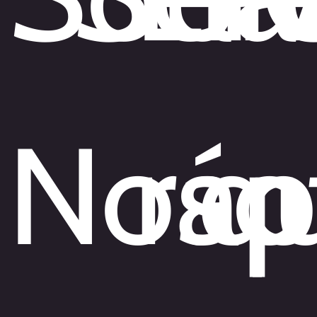
Noso
ráp
q