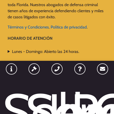
toda Florida. Nuestros abogados de defensa criminal
tienen años de experiencia defendiendo clientes y miles
de casos litigados con éxito.
Términos y Condiciones
.
Política de privacidad
.
HORARIO DE ATENCIÓN
Lunes - Domingo: Abierto las 24 horas.
UBICACIONES
Sobr
Serv
Ll
P